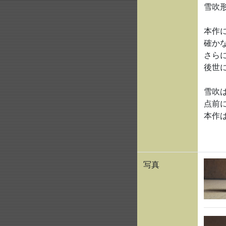
雪吹
本作
確か
さら
後世
雪吹
点前
本作
写真