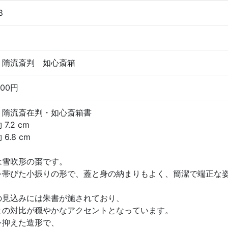
8
 隋流斎判 如心斎箱
000円
 隋流斎在判・如心斎箱書
7.2 cm
6.8 cm
は雪吹形の棗です。
を帯びた小振りの形で、蓋と身の納まりもよく、簡潔で端正な
の見込みには朱書が施されており、
との対比が穏やかなアクセントとなっています。
を抑えた造形で、