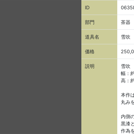
ID
0635
部門
茶器
道具名
雪吹
価格
250,
説明
雪吹
幅：約 
高：約 
本作
丸み
内側
黒漆
作為